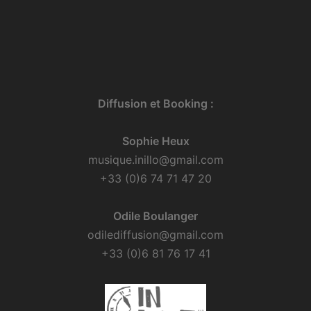
Diffusion et Booking :
Sophie Heux
musique.inillo@gmail.com
+33 (0)6 74 71 47 20
Odile Boulanger
odilediffusion@gmail.com
+33 (0)6 81 76 17 41