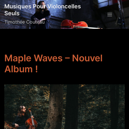
Aller
Musiques Pour Violoncelles
au
Seuls
contenu
Timothée Couteau
Maple Waves – Nouvel
Album !